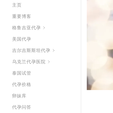
去乌克兰
主页
精液不液
重要博客
胎停原因
格鲁吉亚代孕
单身女性
美国代孕
一定要做P
吉尔吉斯斯坦代孕
试管婴儿
乌克兰代孕医院
高龄试管
泰国试管
有排卵，
代孕价格
怀孕希望
卵妹库
试管婴儿
代孕问答