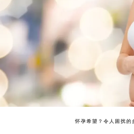
试管？染色体检查不可少
化？做好提高精子质量是关键
找到了！关注DNA精子碎片率
海外冻卵，保鲜生育机会
GS吗？如何选择
性激素六项检查时间
会面临哪些问题？
为什么还是不怀孕？
？令人困扰的多囊卵巢
怀孕希望？令人困扰的
降调的影响