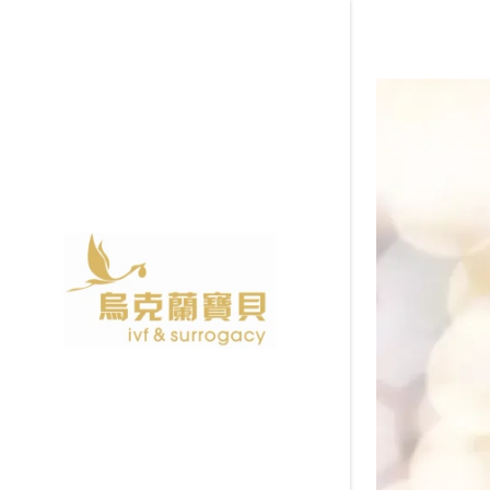
格鲁吉亚
吉尔吉斯斯坦
Lita医院
辅助生殖重
格鲁吉亚I
彼奥医院
女性预防
格鲁吉亚
MC医院
一，二，
拿什么拯
怎么查卵