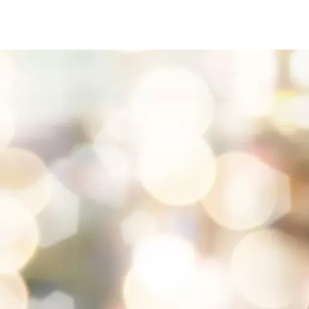
单身代孕官网
TANG IVF诊所
要指标之抗穆勒氏管激素(AMH)
NNOVA诊所
卵巢早衰的两个小技巧
玛丽塔代理
三代试管婴儿的区别
救你！精子畸形
泡发育情况