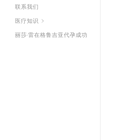
试管了解
联系我们
快来自测
医疗知识
受孕究竟
丽莎·雷在格鲁吉亚代孕成功
你为即将